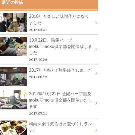
最近の投稿
2018年も楽しい味噌作りになり
ました
2018.04.01
10月22日、陰陽ハーブ
moku♡moku倶楽部を開催致しま
した
2017.10.26
2017年も祭り♪ 無事終了しました
2017.08.19
2017年10月22日 陰陽ハーブ温灸
moku♡moku倶楽部を開催いたし
ます
2017.07.31
梅雨を乗り気るはと麦づくしラン
チ♪