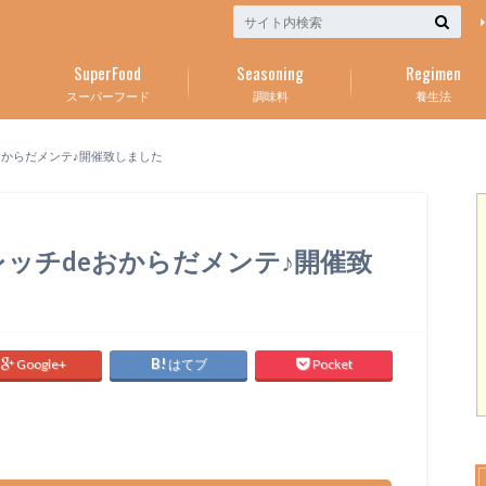
SuperFood
Seasoning
Regimen
スーパーフード
調味料
養生法
おからだメンテ♪開催致しました
レッチdeおからだメンテ♪開催致
Google+
はてブ
Pocket