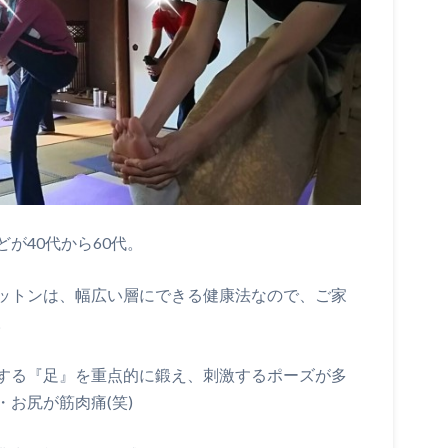
が40代から60代。
ットンは、幅広い層にできる健康法なので、ご家
。
する『足』を重点的に鍛え、刺激するポーズが多
お尻が筋肉痛(笑)