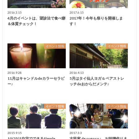
2016.3.15
2017.6.15
4月のイベントは、望診法で食べ癖
2017年！今年も祭りを開催しま
＆体質チェック！
す！
イベント情報
イベント情報
2016.9.28
2016.4.13
11月はキャンドルdeカラーセラピ
5月はタイ仙人ヨガ & ペアストレ
ー♪
ッチdeおからだメンテ♪
イベント情報
イベント情報
2015.9.15
2017.3.3
10/25は自宅でできるSimple
古民家 de sugoso♪ お味噌作りま